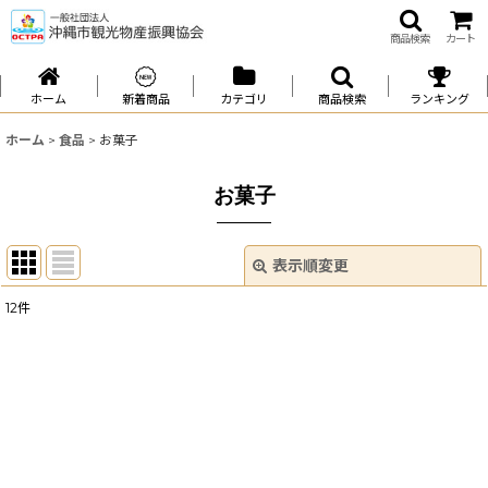
商品検索
カート
ホーム
新着商品
カテゴリ
商品検索
ランキング
ホーム
>
食品
>
お菓子
お菓子
表示順変更
閉じる
12
件
表示数
:
並び順
:
絞り込む