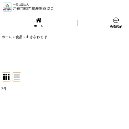
ホーム
新着商品
ホーム
>
食品
>
おきなわそば
3
件
表示数
:
並び順
: