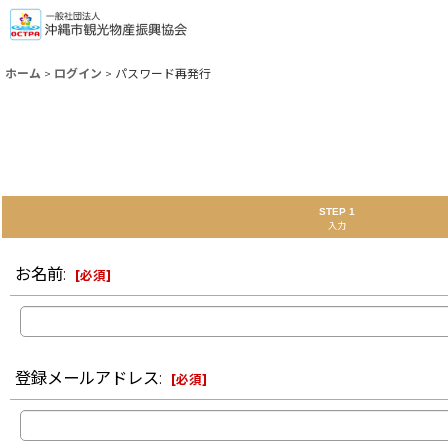
ホーム
>
ログイン
>
パスワード再発行
STEP 1
入力
お名前
:
[
必須
]
登録メールアドレス
:
[
必須
]