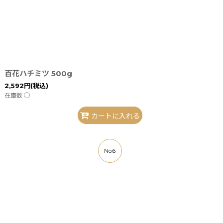
百花ハチミツ 500g
2,592
円
(税込)
在庫数 ◯
カートに入れる
No.6