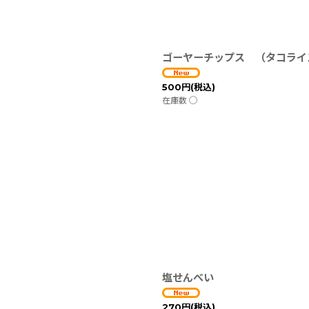
ゴーヤーチップス （タコライ
500
円
(税込)
在庫数 ◯
塩せんべい
270
円
(税込)