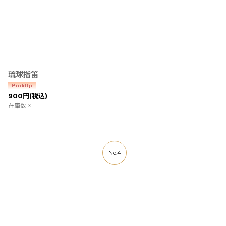
琉球指笛
900
円
(税込)
在庫数 ×
No.4