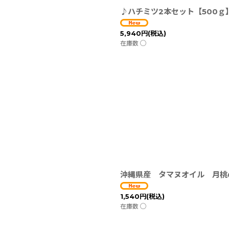
♪ハチミツ2本セット【500ｇ
5,940
円
(税込)
在庫数 ◯
沖縄県産 タマヌオイル 月桃の香り 
1,540
円
(税込)
在庫数 ◯