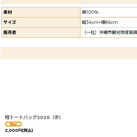
素材
綿100％
サイズ
縦34cm×横86cm
販売者
（一社）沖縄市観光物産振
鯉トートバッグ2026（赤）
2,000
円
(税込)