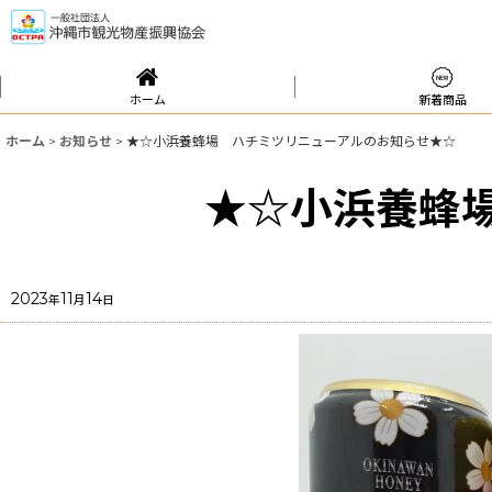
ホーム
新着商品
ホーム
>
お知らせ
>
★☆小浜養蜂場 ハチミツリニューアルのお知らせ★☆
★☆小浜養蜂
2023
11
14
年
月
日