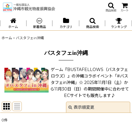
商品検索
カート
ホーム
新着商品
カテゴリ
商品検索
ランキング
ホーム
>
バスタフェin沖縄
バスタフェin沖縄
ゲーム『BUSTAFELLOWS（バスタフェ
ロウズ）』の沖縄コラボイベント「#バス
タフェin沖縄」☆ 2025年11月1日（土）か
ら11月30日（日）の期間開催中に合わせて
ECサイトでも販売します♪
表示順変更
閉じる
0
件
表示数
: