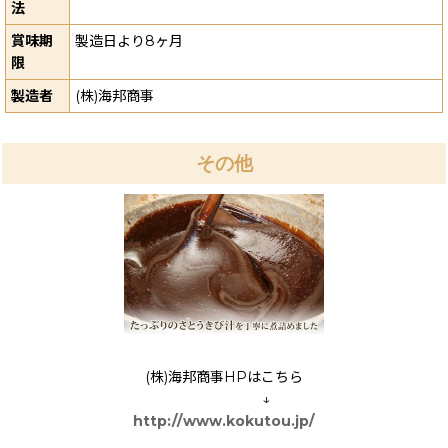
法
賞味期
製造日より8ヶ月
限
製造者
(株)海邦商事
その他
(株)海邦商事HPはこちら
↓
http://www.kokutou.jp/