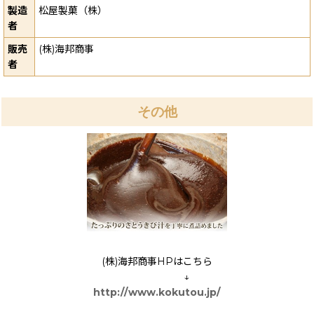
製造
松屋製菓（株）
者
販売
(株)海邦商事
者
その他
(株)海邦商事HPはこちら
↓
http://www.kokutou.jp/