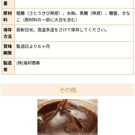
量
原材
粗糖（さとうきび県産）、水飴、黒糖（県産）、糖蜜、きな
料
こ（原材料の一部に大豆を含む）
保存
直射日光、高温多湿をさけて保存してください。
方法
賞味
製造日より６ヶ月
期限
製造
(株)海邦商事
者
その他