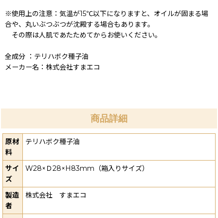
※使用上の注意：気温が15℃以下になりますと、オイルが固まる場
合や、丸いぶつぶつが沈殿する場合もあります。
その際は人肌であたためてからお使いください。
全成分 ：テリハボク種子油
メーカー名：株式会社すまエコ
商品詳細
原材
テリハボク種子油
料
サイ
W28×Ｄ28×H83mm（箱入りサイズ）
ズ
製造
株式会社 すまエコ
者