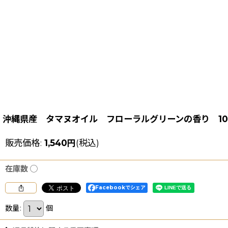
沖縄県産 タマヌオイル フローラルグリーンの香り 100% pu
販売価格
:
1,540
円
(税込)
在庫数 ◯
Facebookでシェア
数量
:
個