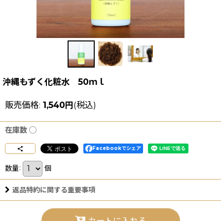
沖縄もずく化粧水 50ｍｌ
販売価格
:
1,540
円
(税込)
在庫数 ◯
Facebookでシェア
数量
:
個
返品特約に関する重要事項
カートに入れる