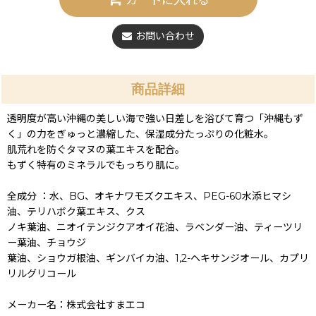
お問い合わせ
商品詳細
透明度が高い沖縄の美しい海で強い日差しを浴びて育つ「沖縄もず
く」の力をぎゅっと濃縮した、保湿成分たっぷりの化粧水。
肌荒れを防ぐタマヌの葉エキスを配合。
もずく特有のミネラルでもっちり肌に。
全成分 ：水、BG、オキナワモズクエキス、PEG-60水添ヒマシ
油、テリハボク葉エキス、クス
ノキ葉油、ニオイテンジクアオイ花油、ラベンダー油、ティーツリ
ー葉油、チョウジ
葉油、ショウガ根油、ギンバイカ油、1,2-ヘキサンジオール、カプリ
リルグリコール
メーカー名：株式会社すまエコ