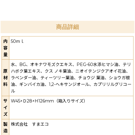
商品詳細
内
50ｍｌ
容
量
水、BG、オキナワモズクエキス、PEG-60水添ヒマシ油、テリ
原
ハボク葉エキス、クス ノキ葉油、ニオイテンジクアオイ花油、
材
ラベンダー油、ティーツリー葉油、チョウジ 葉油、ショウガ根
料
油、ギンバイカ油、1,2-ヘキサンジオール、カプリリルグリコー
ル
サ
W45×Ｄ28×H126mm（箱入りサイズ）
イ
ズ
製
株式会社 すまエコ
造