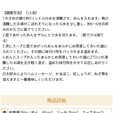
【調理方法】（1人前）
1.大きめの鍋で約1リットルの水を沸騰させ、めんを入れます。再び
沸騰したお湯がこぼれそうになったら水を少し差し、約5〜6分お好
みのかたさに茹でてください。
2.茹であがっためんをザルにとり水を切ります。（茹で汁は捨て
る）
3.次にスープと茹であがっためんをあらかじめ用意しておいた器に
入れてください。その間に味付け肉をパックのまま温めます。
4.めんとスープの入ったあらかじめ用意しておいた器に270ccの沸
騰したお湯を注ぎ軽く混ぜ、温めた味付肉をのせてお召しあがりく
ださい。
◎お好みによりハムソーセージ、かまぼこ、紅しょうが、ねぎ等を
加えますと一層美味しくいただけます。
商品詳細
内
総重量256g（めん 85g×2、ソーキ 35g×2、スープ 8g×2）