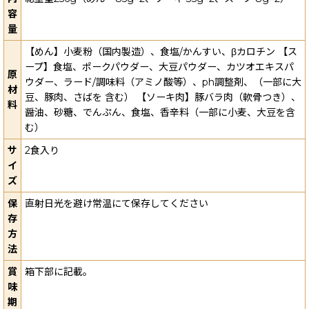
容
量
【めん】小麦粉（国内製造）、食塩/かんすい、βカロチン 【ス
ープ】食塩、ポークパウダー、大豆パウダー、カツオエキスパ
原
ウダー、ラード/調味料（アミノ酸等）、ph調整剤、（一部に大
材
豆、豚肉、さばを 含む） 【ソーキ肉】豚バラ肉（軟骨つき）、
料
醤油、砂糖、でんぷん、食塩、香辛料（一部に小麦、大豆を含
む）
サ
2食入り
イ
ズ
保
直射日光を避け常温にて保存してください
存
方
法
賞
箱下部に記載。
味
期