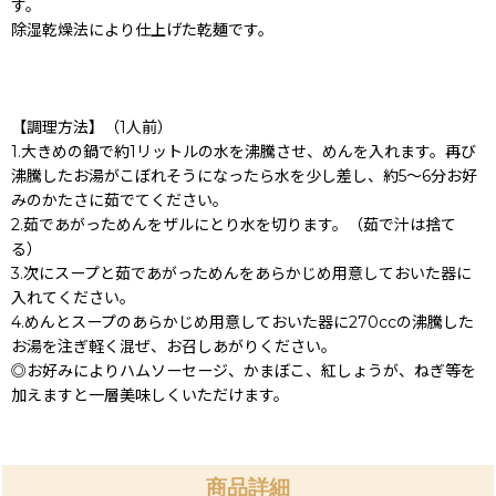
す。
除湿乾燥法により仕上げた乾麺です。
【調理方法】（1人前）
1.大きめの鍋で約1リットルの水を沸騰させ、めんを入れます。再び
沸騰したお湯がこぼれそうになったら水を少し差し、約5〜6分お好
みのかたさに茹でてください。
2.茹であがっためんをザルにとり水を切ります。（茹で汁は捨て
る）
3.次にスープと茹であがっためんをあらかじめ用意しておいた器に
入れてください。
4.めんとスープのあらかじめ用意しておいた器に270ccの沸騰した
お湯を注ぎ軽く混ぜ、お召しあがりください。
◎お好みによりハムソーセージ、かまぼこ、紅しょうが、ねぎ等を
加えますと一層美味しくいただけます。
商品詳細