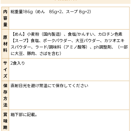
内
総重量186g（めん 85g×2、スープ 8g×2）
容
量
【めん】小麦粉（国内製造）、食塩/かんすい、カロチン色素
原
【スープ】食塩、ポークパウダー、大豆パウダー、カツオエキ
材
スパウダー、ラード/調味料（アミノ酸等）、ph調整剤、（一部
料
に大豆、豚肉、さばを含む）
サ
2食入り
イ
ズ
保
直射日光を避け常温にて保存してください
存
方
法
賞
箱下部に記載。
味
期