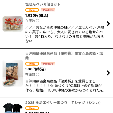
塩せんべい 6個セット
1,620
円
(税込)
在庫数 ◯
／／／昔ながらの沖縄の味／／／塩せんべい 沖縄
のお菓子の中でも、大人に愛されている塩せんべ
い！ 1袋4枚入り、パリパリの食感と塩味がたまら
ない…
☆沖縄県優良県産品【優秀賞】受賞☆島の飴・塩
飴
500
円
(税込)
在庫数 ◯
☆沖縄県優良県産品『優秀賞』を受賞しまし
た！！！！！！☆ 飴づくり90年以上の竹製菓が
作る、塩飴。 100％沖縄の海水からつくられた4…
2025 全島エイサーまつり Ｔシャツ（シンカ）