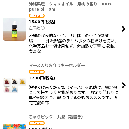
沖縄県産 タマヌオイル 月桃の香り 100%
pure oil 10ml
1,540
円
(税込)
在庫数 ◯
沖縄の代表的な香り、「月桃」の香りが新登
場！！！ 沖縄県産のテリハボクの種だけを使い、
化学薬品を一切使用せず、非加熱で丁寧に搾油。
豊富な…
マース入りお守りキーホルダー
1,200
円
(税込)
沖縄では古くから塩（マース）を厄除け、縁起物
として持ち歩く習慣があります。 お守り代わりに
車や家のカギ、鞄に付けるのもおススメです。 知
花花織の布…
ちゅらピック 丸型（箸置き）