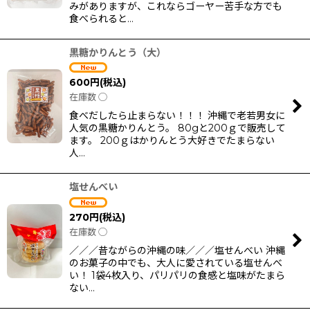
みがありますが、これならゴーヤー苦手な方でも
食べられると…
黒糖かりんとう（大）
600
円
(税込)
在庫数 ◯
食べだしたら止まらない！！！ 沖縄で老若男女に
人気の黒糖かりんとう。 80gと200ｇで販売して
ます。 200ｇはかりんとう大好きでたまらない
人…
塩せんべい
270
円
(税込)
在庫数 ◯
／／／昔ながらの沖縄の味／／／塩せんべい 沖縄
のお菓子の中でも、大人に愛されている塩せんべ
い！ 1袋4枚入り、パリパリの食感と塩味がたまら
ない…