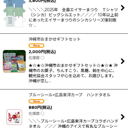
3,800
円
(税込)
＼＼＼＼2025年 全島エイサーまつり Ｔシャツ
（シンカ）ビッグシルエット／／／／ 10年以上前
にあったエイサーまつりのシンカシリーズ復刻版
☆ …
沖縄市おまかせギフトセット
2,000
円
(税込)
在庫数 ◯
★☆★☆沖縄市おまかせギフトセット☆★☆★ 沖
縄市のお菓子、ちんすこう、黒糖、飴を中心に、
観光協会スタッフが心を込めて、お選びします。
沖縄が恋し…
ブルーシール×広島東洋カープ ハンドタオル
880
円
(税込)
在庫数 ◯
＼＼＼ブルーシール×広島東洋カープコラボハンド
タオル ／／／ 沖縄のアイスで有名なブルーシー