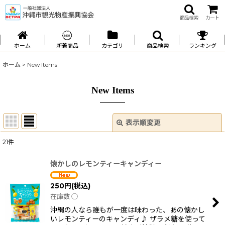
商品検索
カート
ホーム
新着商品
カテゴリ
商品検索
ランキング
ホーム
>
New Items
New Items
表示順変更
閉じる
21
件
表示数
:
懐かしのレモンティーキャンディー
並び順
:
250
円
(税込)
在庫数 ◯
絞り込む
沖縄の人なら誰もが一度は味わった、あの懐かし
いレモンティーのキャンディ♪ ザラメ糖を使って