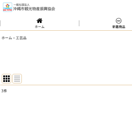
ホーム
新着商品
ホーム
>
工芸品
3
件
サブカテゴリ
:
表示数
:
並び順
: