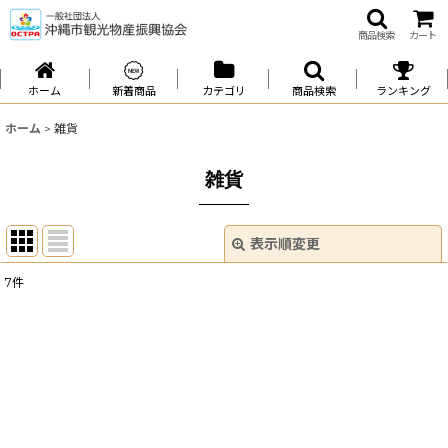
商品検索
カート
ホーム
新着商品
カテゴリ
商品検索
ランキング
ホーム
>
雑貨
雑貨
表示順変更
閉じる
7
件
サブカテゴリ
:
表示数
:
並び順
: