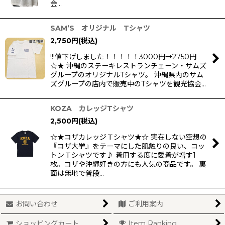
会…
絞り込む
SAM’S オリジナル Tシャツ
2,750
円
(税込)
!!!値下げしました！！！！！3000円→2750円
☆★ 沖縄のステーキレストランチェーン・サムズ
グループのオリジナルTシャツ。 沖縄県内のサム
ズグループの店内で販売中のTシャツを観光協会…
KOZA カレッジTシャツ
2,500
円
(税込)
☆★コザカレッジＴシャツ★☆ 実在しない空想の
『コザ大学』をテーマにした肌触りの良い、コッ
トンＴシャツです♪ 着用する度に愛着が増す1
枚。コザや沖縄好きの方にも人気の商品です。 裏
面は無地で普段…
お問い合わせ
ご利用案内
ショッピングカート
Item Ranking