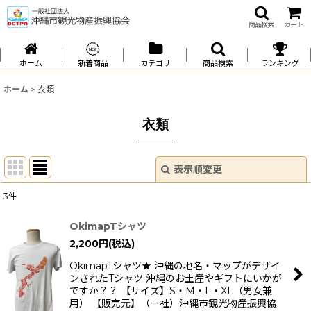
商品検索
カート
ホーム
新着商品
カテゴリ
商品検索
ランキング
ホーム
>
衣類
衣類
表示順変更
閉じる
3
件
サブカテゴリ
:
OkimapTシャツ
2,200
円
(税込)
表示数
:
OkimapTシャツ★ 沖縄の地名・マップがデザイ
ンされたTシャツ 沖縄のお土産やギフトにいかが
並び順
:
ですか？？ 【サイズ】S・M・L・XL（男女兼
用） 【販売元】（一社）沖縄市観光物産振興協