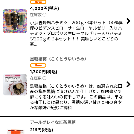
4,000
円
(税込)
在庫数 ◯
小浜養蜂場ハチミツ 200ｇ×3本セット 100％国
産のビデンスピローサ・生ローヤルゼリー入りハ
チミツ・プロポリス生ローヤルゼリー入りハチミ
ツ200ｇの 3本セット！！ 美味しいとこどりの
豪…
黒糖結梅（こくとうゆいうめ）
1,300
円
(税込)
在庫数 ◯
黒糖結梅（こくとうゆいうめ）は、厳選された国
産の梅を黒糖に漬け込んで仕上げた、風味豊かで
癖になる味わいの梅干しです。 この商品は、単な
る梅干しとは異なり、黒糖の深い甘さと梅の爽や
かな酸味が絶妙に調和…
アールグレイな紅茶黒糖
216
円
(税込)