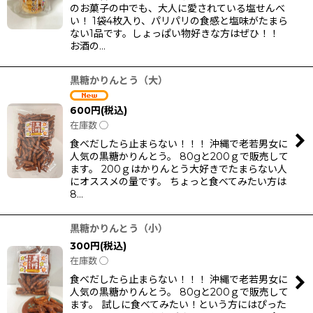
のお菓子の中でも、大人に愛されている塩せんべ
い！ 1袋4枚入り、パリパリの食感と塩味がたまら
ない1品です。しょっぱい物好きな方はぜひ！！
お酒の…
黒糖かりんとう（大）
600
円
(税込)
在庫数 ◯
食べだしたら止まらない！！！ 沖縄で老若男女に
人気の黒糖かりんとう。 80gと200ｇで販売して
ます。 200ｇはかりんとう大好きでたまらない人
にオススメの量です。 ちょっと食べてみたい方は
8…
黒糖かりんとう（小）
300
円
(税込)
在庫数 ◯
食べだしたら止まらない！！！ 沖縄で老若男女に
人気の黒糖かりんとう。 80gと200ｇで販売して
ます。 試しに食べてみたい！という方にはぴった