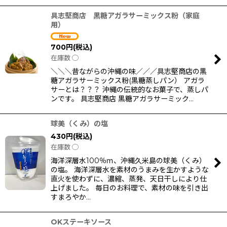
具志堅商店 黒糖アガラサーミックス粉（家庭
用）
700
円
(税込)
在庫数 ◯
＼＼＼昔ながらの沖縄の味／／／具志堅商店の黒
糖アガラサーミックス粉(黒糖蒸しパン） アガラ
サーとは？？？ 沖縄の伝統的なお菓子で、蒸しパ
ンです。 具志堅商店 黒糖アガラサーミック…
球美（くみ）の塩
430
円
(税込)
在庫数 ◯
海洋深層水100％ｍ、沖縄久米島の球美（くみ）
の塩。 海洋深層水を素材のうまみを生かすような
直火を使わずに、濃縮、蒸発、天日干しにより仕
上げました。 毎日のお料理で、素材の味を引き出
すまろやか…
OKステーキソース