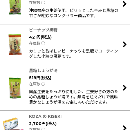
在庫数 ◯
沖縄県産の生姜使用。ピリッとした辛みと黒糖の
甘さが絶妙なロングセラー商品です。
ピーナッツ黒糖
421
円
(税込)
在庫数 ◯
カリッと香ばしいピーナッツを黒糖でコーティン
グした小粒の黒糖です。
黒糖しょうが湯
518
円
(税込)
在庫数 ◯
国産生姜をたっぷり使用した、生姜好きの方のた
めの黒糖しょうが湯です。熱湯を注ぐだけで風味
豊かなしょうが湯をお楽しみいただけます。
KOZA の KISEKI
2,700
円
(税込)
在庫数 ◯