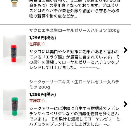
栄養価の高い食物で、女王蜂（働蜂より40倍の寿
命をもつ）の常用食となっております。プロポリ
スとはミツバチが巣を外敵や細菌から守るため植
物の新芽や樹の皮などか…
ザクロエキス生ローヤルゼリー入ハチミツ 200g
1,296
円
(税込)
在庫数 △
ザクロには美白やシミ対策に効果があると言われ
ている「エラグ酸」が豊富に含まれています。 そ
の果汁を濃縮してローヤルゼリーとハチミツをブ
レンドして仕上げました。 ------------…
シークヮーサーエキス・生ローヤルゼリー入ハチ
ミツ 200g
1,296
円
(税込)
在庫数 △
シークァサーには沖縄に自生する柑橘系でノビレ
チンやヘスペリジンなどの抗酸化物質を多く含ん
でいます。 その果汁を濃縮してローヤルゼリーと
ハチミツをブレンドして仕上げました。 --…