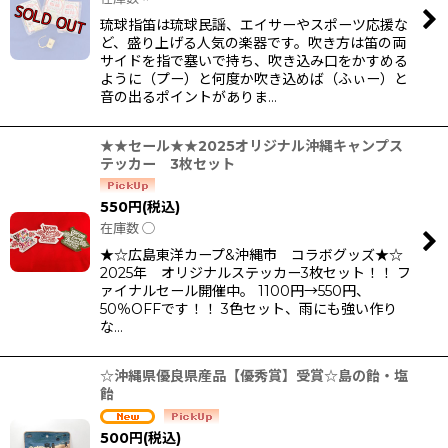
琉球指笛は琉球民謡、エイサーやスポーツ応援な
ど、盛り上げる人気の楽器です。吹き方は笛の両
サイドを指で塞いで持ち、吹き込み口をかすめる
ように（プー）と何度か吹き込めば（ふぃー）と
音の出るポイントがありま…
★★セール★★2025オリジナル沖縄キャンプス
テッカー 3枚セット
550
円
(税込)
在庫数 ◯
★☆広島東洋カープ&沖縄市 コラボグッズ★☆
2025年 オリジナルステッカー3枚セット！！ フ
ァイナルセール開催中。 1100円→550円、
50％OFFです！！ 3色セット、雨にも強い作り
な…
☆沖縄県優良県産品【優秀賞】受賞☆島の飴・塩
飴
500
円
(税込)