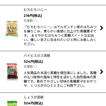
むちむちハニー
216
円
(税込)
在庫数 ◯
「むちむちハニー」はアルゼンチン産のはちみつ
を練りこみ、柔らかい食感に仕上げた黒糖菓子で
す。 まろやかなはちみつと黒糖スイートな出会
い。優しい甘さに包まれたいひと時にお楽しみく
ださい。
ハイビスカス黒糖
324
円
(税込)
在庫数 ◯
人気商品の本造り黒糖を個包装にしました。黒糖
のもつ独特の風味と特性を活かした自然風味の黒
糖です。素朴でやさしい甘味の黒糖菓子をおやつ
や、くつろぎのひとときにご利用下さい。
しょうが黒糖
324
円
(税込)