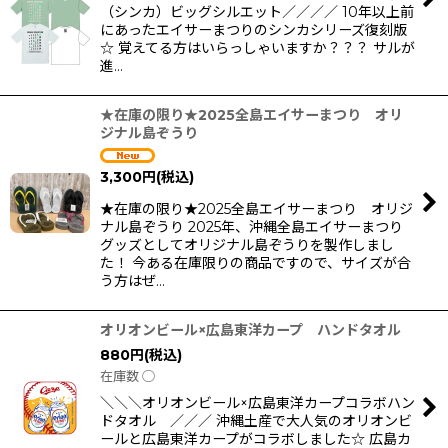
（シンカ）ビッグシルエット／／／／ 10年以上前
にあったエイサーまつりのシンカシリーズ復刻版
☆ 覚えてる方はいらっしゃいますか？？？ サルが
進…
★在庫の限り★2025全島エイサーまつり オリ
ジナル島ぞうり
3,300
円
(税込)
★在庫の限り★2025全島エイサーまつり オリジ
ナル島ぞうり 2025年、沖縄全島エイサーまつり
グッズとしてオリジナル島ぞうりを製作しまし
た！ 今ある在庫限りの商品ですので、サイズが合
う方はぜ…
オリオンビール×広島東洋カープ ハンドタオル
880
円
(税込)
在庫数 ◯
＼＼＼オリオンビール×広島東洋カープコラボハン
ドタオル ／／／ 沖縄土産で大人気のオリオンビ
ールと広島東洋カープがコラボしました☆ 広島カ