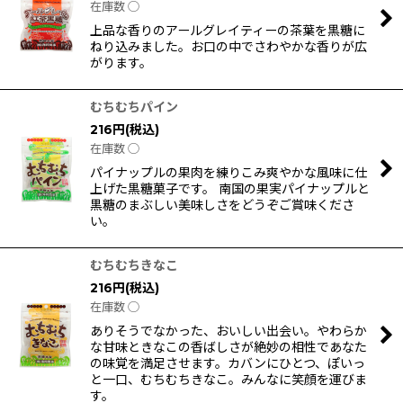
在庫数 ◯
上品な香りのアールグレイティーの茶葉を黒糖に
ねり込みました。お口の中でさわやかな香りが広
がります。
むちむちパイン
216
円
(税込)
在庫数 ◯
パイナップルの果肉を練りこみ爽やかな風味に仕
上げた黒糖菓子です。 南国の果実パイナップルと
黒糖のまぶしい美味しさをどうぞご賞味くださ
い。
むちむちきなこ
216
円
(税込)
在庫数 ◯
ありそうでなかった、おいしい出会い。やわらか
な甘味ときなこの香ばしさが絶妙の相性であなた
の味覚を満足させます。カバンにひとつ、ぽいっ
と一口、むちむちきなこ。みんなに笑顔を運びま
す。