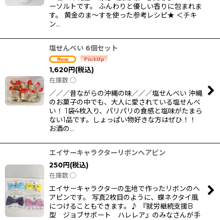
ーソルトです。 ふんわりと優しい香りに包まれま
す。 黄金のま〜すを使った参考レシピ★ ＜チキ
ン…
塩せんべい 6個セット
1,620
円
(税込)
在庫数 ◯
／／／昔ながらの沖縄の味／／／塩せんべい 沖縄
のお菓子の中でも、大人に愛されている塩せんべ
い！ 1袋4枚入り、パリパリの食感と塩味がたまら
ない1品です。しょっぱい物好きな方はぜひ！！
お酒の…
エイサーキャラクターリボンヘアピン
250
円
(税込)
在庫数 ◯
エイサーキャラクターの生地で作ったリボンのヘ
アピンです。 写真2枚目のように、蝶ネクタイ風
につけることもできます。♪ 『就労継続支援B
型 ジョブサポート ハレレア』のみなさんが手