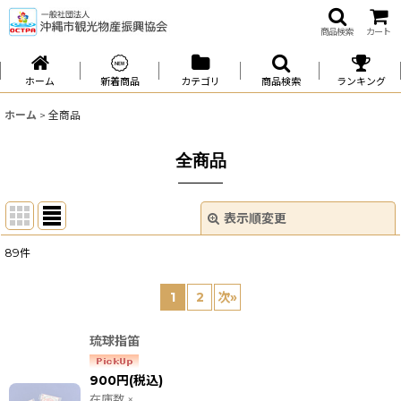
商品検索
カート
ホーム
新着商品
カテゴリ
商品検索
ランキング
ホーム
>
全商品
全商品
表示順変更
閉じる
89
件
表示数
:
1
2
次
»
並び順
:
琉球指笛
絞り込む
900
円
(税込)
在庫数 ×