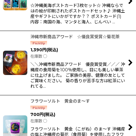
☆沖縄美海ポストカード3枚セット☆ 沖縄ならで
はの絵が印刷されたポストカードセット♪ 沖縄土
産やギフトにいかがですか？？ ポストカード(1)
内容：南国の海、マンタと海人、じんべい …
沖縄市新商品アワード ☆優良賞受賞☆菊花茶
1,390
円
(税込)
在庫数 ◯
＼＼沖縄市新商品アワード 優良賞受賞／／／ 沖
縄産の食用菊を100％使用し、目にも美しい華茶
に仕上げました。 ご家族の美容、健康の友として
ご賞味ください。 菊の香りが苦手な方は紅茶にい
れてる…
フラワーソルト 黄金のま〜す
700
円
(税込)
在庫数 ◯
フラワーソルト 黄金（こがね）のま〜す 沖縄産
の塩と沖縄産の菊花（食用菊）を使用したフラワ