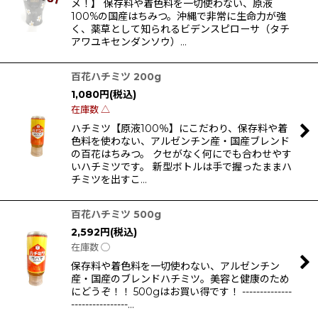
メ！】 保存料や着色料を一切使わない、原液
100%の国産はちみつ。沖縄で非常に生命力が強
く、薬草として知られるビデンスピローサ（タチ
アワユキセンダンソウ）…
百花ハチミツ 200g
1,080
円
(税込)
在庫数 △
ハチミツ【原液100％】にこだわり、保存料や着
色料を使わない、アルゼンチン産・国産ブレンド
の百花はちみつ。 クセがなく何にでも合わせやす
いハチミツです。 新型ボトルは手で握ったままハ
チミツを出すこ…
百花ハチミツ 500g
2,592
円
(税込)
在庫数 ◯
保存料や着色料を一切使わない、アルゼンチン
産・国産のブレンドハチミツ。美容と健康のため
にどうぞ！！ 500gはお買い得です！ --------------
----------------…