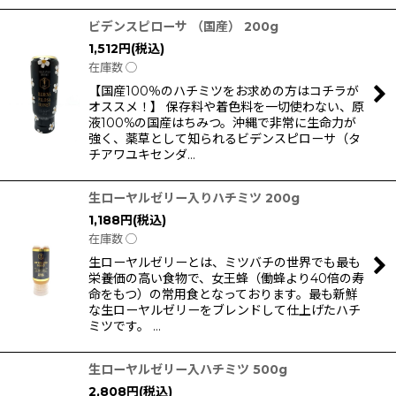
ビデンスピローサ （国産） 200g
1,512
円
(税込)
在庫数 ◯
【国産100％のハチミツをお求めの方はコチラが
オススメ！】 保存料や着色料を一切使わない、原
液100%の国産はちみつ。沖縄で非常に生命力が
強く、薬草として知られるビデンスピローサ（タ
チアワユキセンダ…
生ローヤルゼリー入りハチミツ 200g
1,188
円
(税込)
在庫数 ◯
生ローヤルゼリーとは、ミツバチの世界でも最も
栄養価の高い食物で、女王蜂（働蜂より40倍の寿
命をもつ）の常用食となっております。最も新鮮
な生ローヤルゼリーをブレンドして仕上げたハチ
ミツです。 …
生ローヤルゼリー入ハチミツ 500g
2,808
円
(税込)