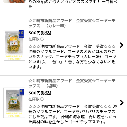
りの80gのかりんとうがオススメです！ 一口食べ
た…
☆沖縄市新商品アワード 金賞受賞☆ゴーヤーチ
ップス （カレー味）
500
円
(税込)
在庫数 ◯
☆☆☆沖縄市新商品アワード 金賞 受賞☆☆☆
沖縄のソウルフード、ゴーヤの苦みがほんのりき
いたスナック、ゴーヤチップ（カレー味） ゴーヤ
といえば、「苦い」と苦手な方も少なくないと思
います。 …
☆沖縄市新商品アワード 金賞受賞☆ゴーヤーチ
ップス （塩味）
500
円
(税込)
在庫数 ◯
☆☆☆沖縄市新商品アワード 金賞受賞☆☆☆ 沖
縄のソウルフード、ゴーヤをパリパリのチップス
にした商品です。 沖縄の海水塩 青い塩をつかっ
た素材の味を生かしたゴーヤチップスです。 …