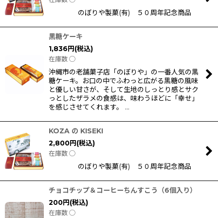
のぼりや製菓(有) ５０周年記念商品
黒糖ケーキ
1,836
円
(税込)
在庫数 ◯
沖縄市の老舗菓子店「のぼりや」の一番人気の黒
糖ケーキ。お口の中でふわっと広がる黒糖の風味
と優しい甘さが、そして生地のしっとり感とサク
っとしたザラメの食感は、味わうほどに「幸せ」
を感じさせてくれます。 …
KOZA の KISEKI
2,800
円
(税込)
在庫数 ◯
のぼりや製菓(有) ５０周年記念商品
チョコチップ＆コーヒーちんすこう（6個入り）
200
円
(税込)
在庫数 ◯