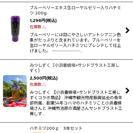
ブルーベリーエキス生ローヤルゼリー入りハチミ
ツ 200g
1,296
円
(税込)
在庫数 △
ブルーベリーには目にやさしいアントシアニン色
素がたっぷりと含まれています。ブルーベリーを
生ローヤルゼリー入ハチミツにブレンドして仕上
げました。 -------------------…
みつしずく【小浜養蜂場×サンドブラスト工房し
ずく】
2,500
円
(税込)
在庫数 △
みつしずく 【小浜養蜂場×サンドブラスト工房し
ずくコラボ商品】 沖縄市観光物産振興協会の青年
部所属、創業54年コハマのハチミツこと小浜養蜂
場さんと 沖縄市池原の酒屋さんサンドブラスト工
房しず…
ハチミツ200ｇ 3本セット