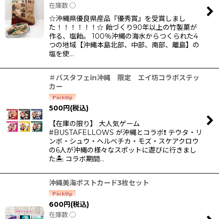
在庫数 ◯
☆沖縄県優良県産品『優秀賞』を受賞しまし
た！！！！！！☆ 飴づくり90年以上の竹製菓が
作る、塩飴。 100％沖縄の海水からつくられた4
つの地域【沖縄本島北部、中部、南部、離島】の
塩を使…
＃バスタフェin沖縄 限定 エイ坊コラボステッ
カー
500
円
(税込)
【在庫の限り】 大人気ゲーム
#BUSTAFELLOWS が沖縄とコラボ❗️ テウタ・リ
ンボ・シュウ・ヘルベチカ・モズ・スケアクロウ
の6人が沖縄の様々なスポットに遊びに行きまし
た🏝️ コラボ期間…
沖縄美海ポストカード3枚セット
600
円
(税込)
在庫数 ◯