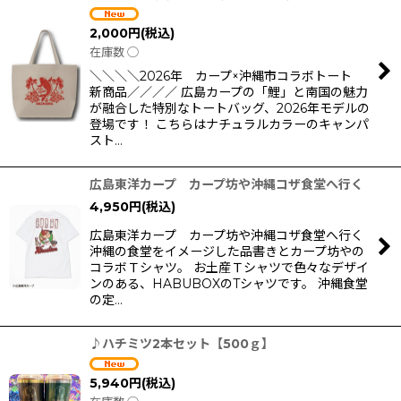
2,000
円
(税込)
在庫数 ◯
＼＼＼＼2026年 カープ×沖縄市コラボトート
新商品／／／／ 広島カープの「鯉」と南国の魅力
が融合した特別なトートバッグ、2026年モデルの
登場です！ こちらはナチュラルカラーのキャンパ
スト…
広島東洋カープ カープ坊や沖縄コザ食堂へ行く
4,950
円
(税込)
広島東洋カープ カープ坊や沖縄コザ食堂へ行く
沖縄の食堂をイメージした品書きとカープ坊やの
コラボＴシャツ。 お土産Ｔシャツで色々なデザイ
ンのある、HABUBOXのTシャツです。 沖縄食堂
の定…
♪ハチミツ2本セット【500ｇ】
5,940
円
(税込)