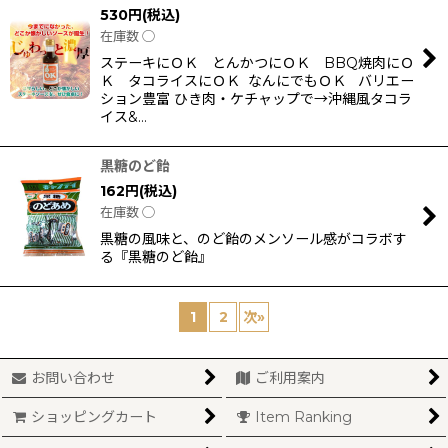
530
円
(税込)
在庫数 ◯
ステーキにＯＫ とんかつにＯＫ BBQ焼肉にＯ
Ｋ タコライスにＯＫ なんにでもＯＫ バリエー
ション豊富 ひき肉・ケチャップで→沖縄風タコラ
イス&…
黒糖のど飴
162
円
(税込)
在庫数 ◯
黒糖の風味と、のど飴のメンソール感がコラボす
る『黒糖のど飴』
1
2
次
»
お問い合わせ
ご利用案内
ショッピングカート
Item Ranking