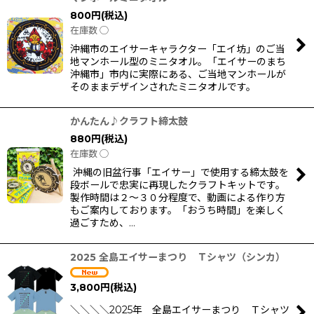
800
円
(税込)
在庫数 ◯
沖縄市のエイサーキャラクター「エイ坊」のご当
地マンホール型のミニタオル。「エイサーのまち
沖縄市」市内に実際にある、ご当地マンホールが
そのままデザインされたミニタオルです。
かんたん♪クラフト締太鼓
880
円
(税込)
在庫数 ◯
沖縄の旧盆行事「エイサー」で使用する締太鼓を
段ボールで忠実に再現したクラフトキットです。
製作時間は２〜３０分程度で、動画による作り方
もご案内しております。「おうち時間」を楽しく
過ごすため、…
2025 全島エイサーまつり Ｔシャツ（シンカ）
3,800
円
(税込)
＼＼＼＼2025年 全島エイサーまつり Ｔシャツ