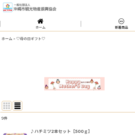
ホーム
新着商品
ホーム
>
♡母の日ギフト♡
9
件
表示数
:
♪ハチミツ2本セット【500ｇ】