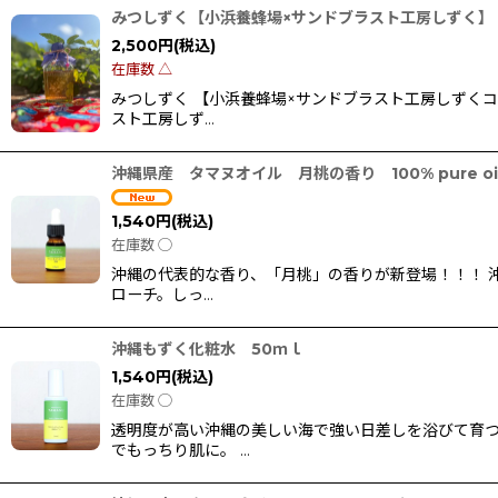
みつしずく【小浜養蜂場×サンドブラスト工房しずく】
2,500
円
(税込)
在庫数 △
みつしずく 【小浜養蜂場×サンドブラスト工房しずく
スト工房しず…
沖縄県産 タマヌオイル 月桃の香り 100% pure oil 
1,540
円
(税込)
在庫数 ◯
沖縄の代表的な香り、「月桃」の香りが新登場！！！ 
ローチ。しっ…
沖縄もずく化粧水 50ｍｌ
1,540
円
(税込)
在庫数 ◯
透明度が高い沖縄の美しい海で強い日差しを浴びて育つ
でもっちり肌に。 …